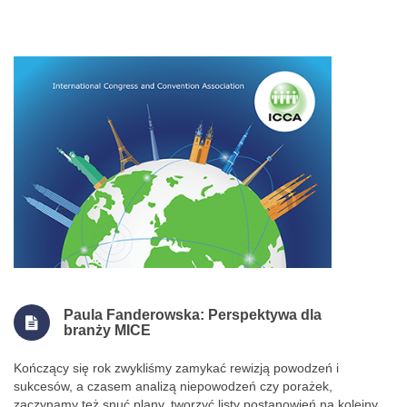
Paula Fanderowska: Perspektywa dla
branży MICE
Kończący się rok zwykliśmy zamykać rewizją powodzeń i
sukcesów, a czasem analizą niepowodzeń czy porażek,
zaczynamy też snuć plany, tworzyć listy postanowień na kolejny