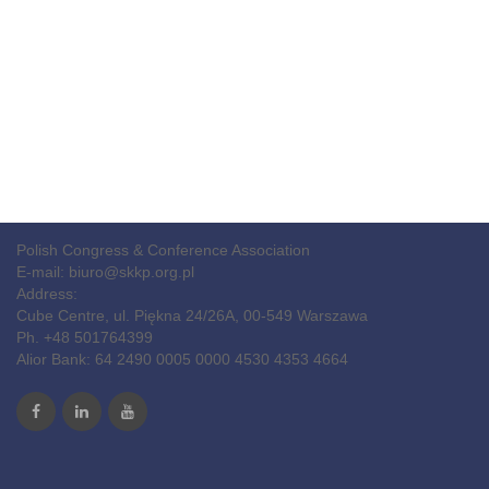
Polish Congress & Conference Association
E-mail:
biuro@skkp.org.pl
Address:
Cube Centre, ul. Piękna 24/26A, 00-549 Warszawa
Ph. +48 501764399
Alior Bank: 64 2490 0005 0000 4530 4353 4664