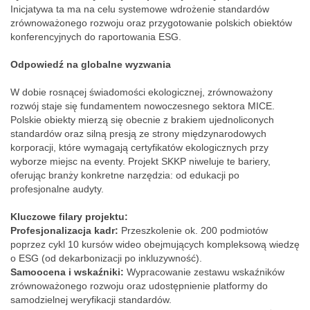
Inicjatywa ta ma na celu systemowe wdrożenie standardów
zrównoważonego rozwoju oraz przygotowanie polskich obiektów
konferencyjnych do raportowania ESG.
Odpowiedź na globalne wyzwania
W dobie rosnącej świadomości ekologicznej, zrównoważony
rozwój staje się fundamentem nowoczesnego sektora MICE.
Polskie obiekty mierzą się obecnie z brakiem ujednoliconych
standardów oraz silną presją ze strony międzynarodowych
korporacji, które wymagają certyfikatów ekologicznych przy
wyborze miejsc na eventy. Projekt SKKP niweluje te bariery,
oferując branży konkretne narzędzia: od edukacji po
profesjonalne audyty.
Kluczowe filary projektu:
Profesjonalizacja kadr:
Przeszkolenie ok. 200 podmiotów
poprzez cykl 10 kursów wideo obejmujących kompleksową wiedzę
o ESG (od dekarbonizacji po inkluzywność).
Samoocena i wskaźniki:
Wypracowanie zestawu wskaźników
zrównoważonego rozwoju oraz udostępnienie platformy do
samodzielnej weryfikacji standardów.