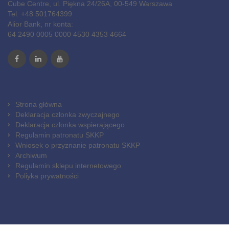
Cube Centre, ul. Piękna 24/26A, 00-549 Warszawa
Tel. +48 501764399
Alior Bank, nr konta:
64 2490 0005 0000 4530 4353 4664
Strona główna
Deklaracja członka zwyczajnego
Deklaracja członka wspierającego
Regulamin patronatu SKKP
Wniosek o przyznanie patronatu SKKP
Archiwum
Regulamin sklepu internetowego
Poliyka prywatności