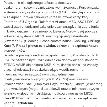
Połączenie ekologicznego łańcucha dostaw z
bezkompromisowym bezpieczeństwem żywności. Kurs omawia
kryteria analizy cyklu życia produktu (LCA), należytej staranności
w zakupach (prawa człowieka) oraz kluczowe certyfikaty:
Fairtrade, EU Organic, Rainforest Alliance, MSC, ASC i FSC. W
części gastronomicznej szkolenie uczy zarządzania zagrożeniami
mikrobiologicznymi (Salmonella, Listeria, Norowirusy) poprzez
wdrożenie systemu HACCP oraz brytyjskiego standardu
„Czterech C” (Cleaning, Cross-contamination, Cooking, Chilling).
Kurs 7: Praca i prawa człowieka, zdrowie i bezpieczeństwo
pracowników
Szkolenie poświęcone filarowi społecznemu „S” w standardach
ESG ze szczególnym uwzględnieniem dobrowolnego standardu
EFRAG VSME dla sektora MŚP. Kurs kładzie nacisk na zasady
etycznej rekrutacji przeciwdziałające współczesnemu
niewolnictwu, ze szczególnym uwzględnieniem
międzynarodowych wytycznych IOM (IRIS) oraz Zasady
„Pracodawca Płaci” (Employer Pays Principle). Obejmuje ochronę
grup wrażliwych (migranci zarobkowi) oraz eliminowanie ryzyka
wyzysku w złożonych strukturach outsourcingu usług MICE.
Kurs 8: Równość, różnorodność i integracja; zarządzanie
karierą i szkolenia