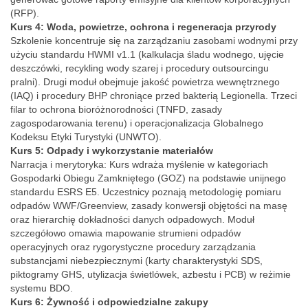
(RFP).
Kurs 4: Woda, powietrze, ochrona i regeneracja przyrody
Szkolenie koncentruje się na zarządzaniu zasobami wodnymi przy
użyciu standardu HWMI v1.1 (kalkulacja śladu wodnego, ujęcie
deszczówki, recykling wody szarej i procedury outsourcingu
pralni). Drugi moduł obejmuje jakość powietrza wewnętrznego
(IAQ) i procedury BHP chroniące przed bakterią Legionella. Trzeci
filar to ochrona bioróżnorodności (TNFD, zasady
zagospodarowania terenu) i operacjonalizacja Globalnego
Kodeksu Etyki Turystyki (UNWTO).
Kurs 5: Odpady i wykorzystanie materiałów
Narracja i merytoryka: Kurs wdraża myślenie w kategoriach
Gospodarki Obiegu Zamkniętego (GOZ) na podstawie unijnego
standardu ESRS E5. Uczestnicy poznają metodologię pomiaru
odpadów WWF/Greenview, zasady konwersji objętości na masę
oraz hierarchię dokładności danych odpadowych. Moduł
szczegółowo omawia mapowanie strumieni odpadów
operacyjnych oraz rygorystyczne procedury zarządzania
substancjami niebezpiecznymi (karty charakterystyki SDS,
piktogramy GHS, utylizacja świetlówek, azbestu i PCB) w reżimie
systemu BDO.
Kurs 6: Żywność i odpowiedzialne zakupy