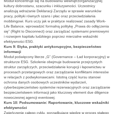
Moduł koncentruje się na budowaniu wewnątrzorganizacyjnej
kultury dobrostanu, szacunku i inkluzywności. Uczestnicy
analizują wdrażanie Deklaracji Zarządu w sprawie warunków
pracy, polityki równych szans i płac oraz przeciwdziałania
mobbingowi. Kurs uczy jak w praktyce realizować zasady Work-
Life Balance, wprowadzić formalną politykę „Prawa do odłączenia
się” (Right to Disconnect) oraz zarządzać systemami premiowymi
i rozwojem kapitału ludzkiego poprzez mierzalne wskaźniki
efektywności ESG.
Kurs 9: Etyka, praktyki antykorupcyjne, bezpieczeństwo
informacji
Moduł poświęcony literze „G” (Governance – Ład korporacyjny) w
strukturze ESG. Szkolenie obejmuje budowanie przejrzystych
struktur zarządczych, przeciwdziałanie korupcji i łapownictwu w
procesach przetargowych oraz zarządzanie konfliktami interesów
w relacjach z podwykonawcami. Istotną część kursu stanowi
ochrona danych osobowych uczestników wydarzeń,
cyberbezpieczeństwo systemów rezerwacyjnych oraz zarządzanie
bezpieczeństwem informacji jako kluczowy element due diligence
nowoczesnej agencji eventowej.
Kurs 10: Podsumowanie: Raportowanie, kluczowe wskaźniki
efektywności
Zwieńczenie całego cyklu, porządkujące wiedzę w proces stałego