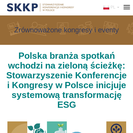
PL
Tog
nav
Zrównoważone kongresy i eventy
Polska branża spotkań
wchodzi na zieloną ścieżkę:
Stowarzyszenie Konferencje
i Kongresy w Polsce inicjuje
systemową transformację
ESG