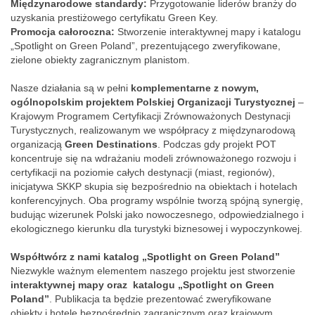
Międzynarodowe standardy:
Przygotowanie liderów branży do
uzyskania prestiżowego certyfikatu Green Key.
Promocja całoroczna:
Stworzenie interaktywnej mapy i katalogu
„Spotlight on Green Poland”, prezentującego zweryfikowane,
zielone obiekty zagranicznym planistom.
Nasze działania są w pełni
komplementarne z nowym,
ogólnopolskim projektem Polskiej Organizacji Turystycznej
–
Krajowym Programem Certyfikacji Zrównoważonych Destynacji
Turystycznych, realizowanym we współpracy z międzynarodową
organizacją
Green Destinations
. Podczas gdy projekt POT
koncentruje się na wdrażaniu modeli zrównoważonego rozwoju i
certyfikacji na poziomie całych destynacji (miast, regionów),
inicjatywa SKKP skupia się bezpośrednio na obiektach i hotelach
konferencyjnych. Oba programy wspólnie tworzą spójną synergię,
budując wizerunek Polski jako nowoczesnego, odpowiedzialnego i
ekologicznego kierunku dla turystyki biznesowej i wypoczynkowej.
Współtwórz z nami katalog „Spotlight on Green Poland”
Niezwykle ważnym elementem naszego projektu jest stworzenie
interaktywnej mapy oraz katalogu „Spotlight on Green
Poland”
. Publikacja ta będzie prezentować zweryfikowane
obiekty i hotele bezpośrednio zagranicznym oraz krajowym