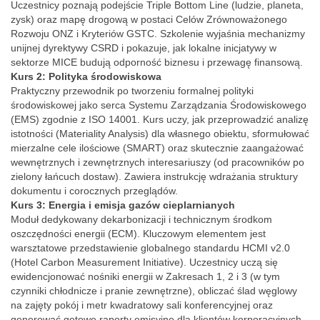
Uczestnicy poznają podejście Triple Bottom Line (ludzie, planeta,
zysk) oraz mapę drogową w postaci Celów Zrównoważonego
Rozwoju ONZ i Kryteriów GSTC. Szkolenie wyjaśnia mechanizmy
unijnej dyrektywy CSRD i pokazuje, jak lokalne inicjatywy w
sektorze MICE budują odporność biznesu i przewagę finansową.
Kurs 2: Polityka środowiskowa
Praktyczny przewodnik po tworzeniu formalnej polityki
środowiskowej jako serca Systemu Zarządzania Środowiskowego
(EMS) zgodnie z ISO 14001. Kurs uczy, jak przeprowadzić analizę
istotności (Materiality Analysis) dla własnego obiektu, sformułować
mierzalne cele ilościowe (SMART) oraz skutecznie zaangażować
wewnętrznych i zewnętrznych interesariuszy (od pracowników po
zielony łańcuch dostaw). Zawiera instrukcję wdrażania struktury
dokumentu i corocznych przeglądów.
Kurs 3: Energia i emisja gazów cieplarnianych
Moduł dedykowany dekarbonizacji i technicznym środkom
oszczędności energii (ECM). Kluczowym elementem jest
warsztatowe przedstawienie globalnego standardu HCMI v2.0
(Hotel Carbon Measurement Initiative). Uczestnicy uczą się
ewidencjonować nośniki energii w Zakresach 1, 2 i 3 (w tym
czynniki chłodnicze i pranie zewnętrzne), obliczać ślad węglowy
na zajęty pokój i metr kwadratowy sali konferencyjnej oraz
generować gotowe raporty emisyjne dla klientów korporacyjnych