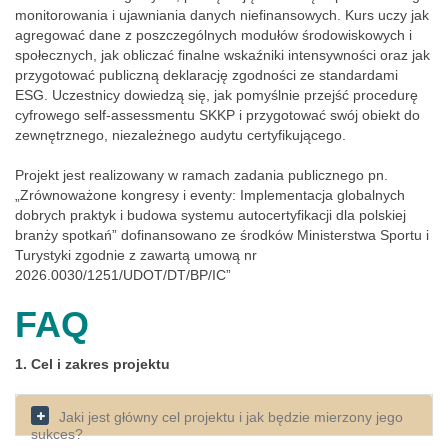
monitorowania i ujawniania danych niefinansowych. Kurs uczy jak
agregować dane z poszczególnych modułów środowiskowych i
społecznych, jak obliczać finalne wskaźniki intensywności oraz jak
przygotować publiczną deklarację zgodności ze standardami
ESG. Uczestnicy dowiedzą się, jak pomyślnie przejść procedurę
cyfrowego self-assessmentu SKKP i przygotować swój obiekt do
zewnętrznego, niezależnego audytu certyfikującego.
Projekt jest realizowany w ramach zadania publicznego pn.
„Zrównoważone kongresy i eventy: Implementacja globalnych
dobrych praktyk i budowa systemu autocertyfikacji dla polskiej
branży spotkań” dofinansowano ze środków Ministerstwa Sportu i
Turystyki zgodnie z zawartą umową nr
2026.0030/1251/UDOT/DT/BP/IC”
FAQ
1. Cel i zakres projektu
Jaki jest główny cel projektu i jak będzie mierzony jego
sukces?