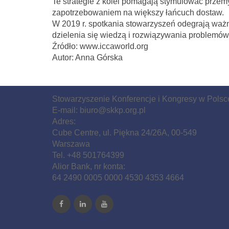
Te strategie z kolei pomagają stymulować przem
zapotrzebowaniem na większy łańcuch dostaw.
W 2019 r. spotkania stowarzyszeń odegrają wa
dzielenia się wiedzą i rozwiązywania problemów
Źródło: www.iccaworld.org
Autor: Anna Górska
Stowarzyszenie Konferencje i Kongresy w Polsc
E-mail:
biuro@skkp.org.pl
Adres:
Cube Centre, ul. Piękna 24/26A, 00-549
Warszawa
Tel. +48 501764399
Alior Bank, nr konta:
64 2490 0005 0000 4530 4353 4664