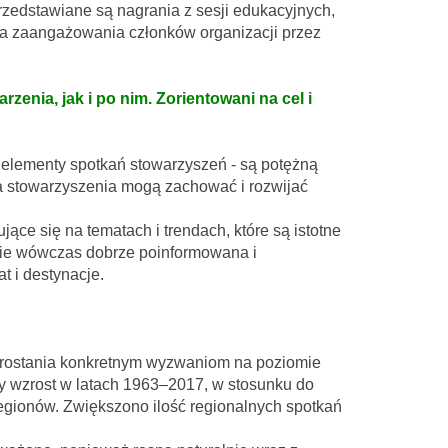
rzedstawiane są nagrania z sesji edukacyjnych,
nia zaangażowania członków organizacji przez
enia, jak i po nim. Zorientowani na cel i
e elementy spotkań stowarzyszeń - są potężną
 a stowarzyszenia mogą zachować i rozwijać
ące się na tematach i trendach, które są istotne
dzie wówczas dobrze poinformowana i
t i destynacje.
a sprostania konkretnym wyzwaniom na poziomie
y wzrost w latach 1963–2017, w stosunku do
regionów. Zwiększono ilość regionalnych spotkań