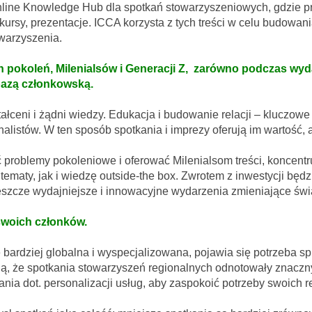
online Knowledge Hub dla spotkań stowarzyszeniowych, gdzie p
kursy, prezentacje. ICCA korzysta z tych treści w celu budowa
warzyszenia.
pokoleń, Milenialsów i Generacji Z, zarówno podczas wydarz
 bazą członkowską.
tałceni i żądni wiedzy. Edukacja i budowanie relacji – kluczow
alistów. W ten sposób spotkania i imprezy oferują im wartość,
problemy pokoleniowe i oferować Milenialsom treści, koncentruj
tematy, jak i wiedzę outside-the box. Zwrotem z inwestycji bę
szcze wydajniejsze i innowacyjne wydarzenia zmieniające świa
 swoich członków.
się bardziej globalna i wyspecjalizowana, pojawia się potrzeb
ją, że spotkania stowarzyszeń regionalnych odnotowały znaczn
ania dot. personalizacji usług, aby zaspokoić potrzeby swoich 