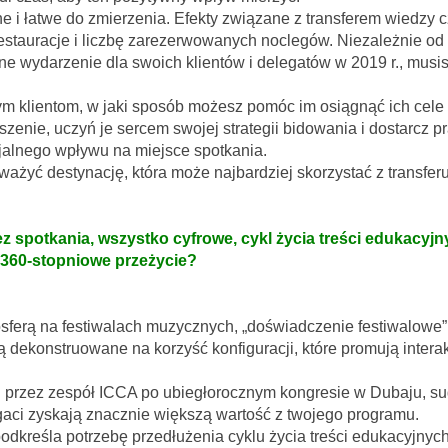
ne i łatwe do zmierzenia. Efekty związane z transferem wiedzy 
restauracje i liczbę zarezerwowanych noclegów. Niezależnie od 
e wydarzenie dla swoich klientów i delegatów w 2019 r., mus
nym klientom, w jaki sposób możesz pomóc im osiągnąć ich cele
zenie, uczyń je sercem swojej strategii bidowania i dostarcz p
jalnego wpływu na miejsce spotkania.
ważyć destynację, która może najbardziej skorzystać z transfe
ez spotkania, wszystko cyfrowe, cykl życia treści edukacyj
360-stopniowe przeżycie?
sferą na festiwalach muzycznych, „doświadczenie festiwalowe
ą dekonstruowane na korzyść konfiguracji, które promują intera
przez zespół ICCA po ubiegłorocznym kongresie w Dubaju, suge
gaci zyskają znacznie większą wartość z twojego programu.
podkreśla potrzebę przedłużenia cyklu życia treści edukacyjn