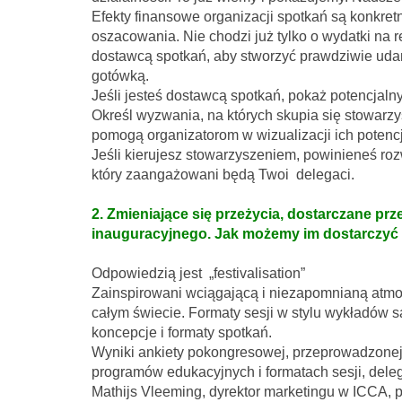
Efekty finansowe organizacji spotkań są konkret
oszacowania. Nie chodzi już tylko o wydatki na 
dostawcą spotkań, aby stworzyć prawdziwie udan
gotówką.
Jeśli jesteś dostawcą spotkań, pokaż potencjal
Określ wyzwania, na których skupia się stowarzys
pomogą organizatorom w wizualizacji ich potenc
Jeśli kierujesz stowarzyszeniem, powinieneś roz
który zaangażowani będą Twoi delegaci.
2. Zmieniające się przeżycia, dostarczane prz
inauguracyjnego. Jak możemy im dostarczyć 
Odpowiedzią jest „festivalisation”
Zainspirowani wciągającą i niezapomnianą atmo
całym świecie. Formaty sesji w stylu wykładów s
koncepcje i formaty spotkań.
Wyniki ankiety pokongresowej, przeprowadzonej 
programów edukacyjnych i formatach sesji, dele
Mathijs Vleeming, dyrektor marketingu w ICCA, 