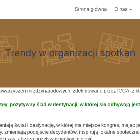
Strona główna
O nas
Trendy w organizacji spotkań
towarzyszeń międzynarodowych, zdefiniowane przez ICCA, z kt
ły, pozytywny ślad w destynacji, w której się odbywają jest
iają świat i destynację, w której ma miejsce kongres, mając 
y, zmieniają podejście decydentów, inspirują lokalne społeczno
dł czas, aby ten pozytywny wpływ mierzyć.