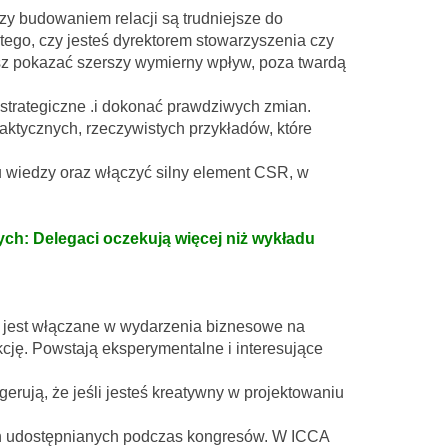
czy budowaniem relacji są trudniejsze do
tego, czy jesteś dyrektorem stowarzyszenia czy
isz pokazać szerszy wymierny wpływ, poza twardą
 strategiczne .i dokonać prawdziwych zmian.
raktycznych, rzeczywistych przykładów, które
ru wiedzy oraz włączyć silny element CSR, w
nych: Delegaci oczekują więcej niż wykładu
” jest włączane w wydarzenia biznesowe na
kcję. Powstają eksperymentalne i interesujące
rują, że jeśli jesteś kreatywny w projektowaniu
ych udostępnianych podczas kongresów. W ICCA