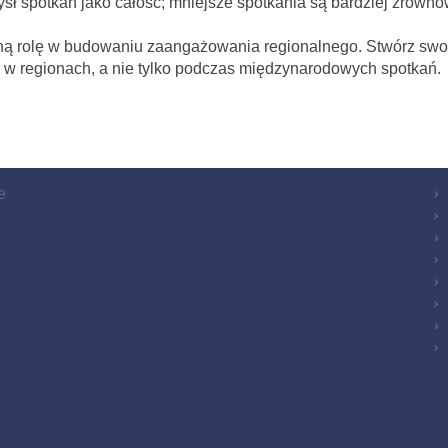
ysł spotkań jako całość; mniejsze spotkania są bardziej zrówn
żną rolę w budowaniu zaangażowania regionalnego. Stwórz sw
 w regionach, a nie tylko podczas międzynarodowych spotkań.
e