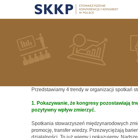
Przedstawiamy 4 trendy w organizacji spotkań s
1. Pokazywanie, że kongresy pozostawiają trwa
pozytywny wpływ zmierzyć.
Spotkania stowarzyszeń międzynarodowych zmien
promocję, transfer wiedzy. Przezwyciężają barier
działalności. To już wiemy i pokazujemy. Nadsze