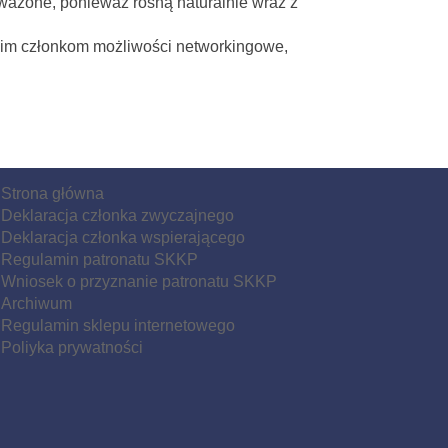
oważone, ponieważ rosną naturalnie wraz z
oim członkom możliwości networkingowe,
Strona główna
Deklaracja członka zwyczajnego
Deklaracja członka wspierającego
Regulamin patronatu SKKP
Wniosek o przyznanie patronatu SKKP
Archiwum
Regulamin sklepu internetowego
Poliyka prywatności