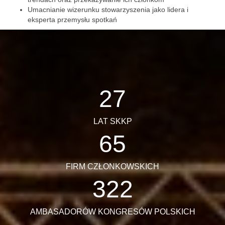
Umacnianie wizerunku stowarzyszenia jako lidera i
eksperta przemysłu spotkań
27
LAT SKKP
65
FIRM CZŁONKOWSKICH
322
AMBASADORÓW KONGRESÓW POLSKICH