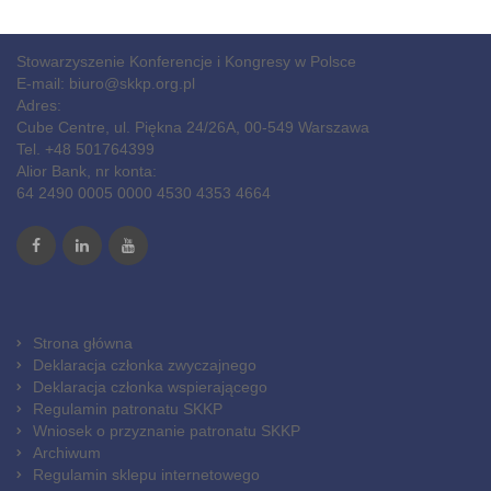
Stowarzyszenie Konferencje i Kongresy w Polsce
E-mail:
biuro@skkp.org.pl
Adres:
Cube Centre, ul. Piękna 24/26A, 00-549 Warszawa
Tel. +48 501764399
Alior Bank, nr konta:
64 2490 0005 0000 4530 4353 4664
Strona główna
Deklaracja członka zwyczajnego
Deklaracja członka wspierającego
Regulamin patronatu SKKP
Wniosek o przyznanie patronatu SKKP
Archiwum
Regulamin sklepu internetowego