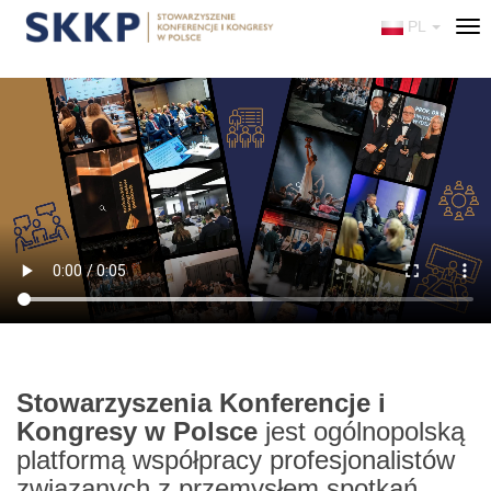
PL
Tog
nav
Stowarzyszenia Konferencje i
Kongresy w Polsce
jest ogólnopolską
platformą współpracy profesjonalistów
związanych z przemysłem spotkań.