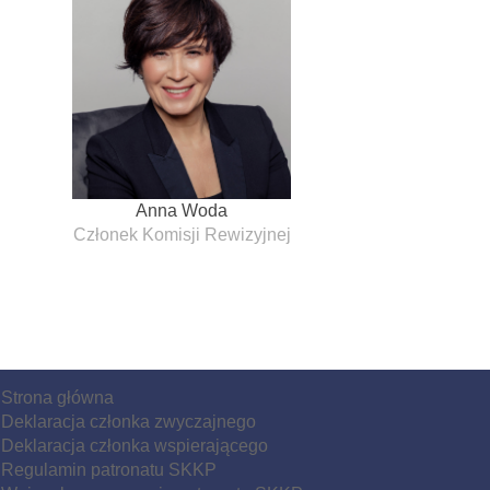
Anna Woda
Członek Komisji Rewizyjnej
Strona główna
Deklaracja członka zwyczajnego
Deklaracja członka wspierającego
Regulamin patronatu SKKP