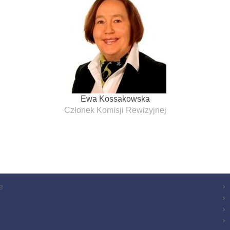
Ewa Kossakowska
Członek Komisji Rewizyjnej
e