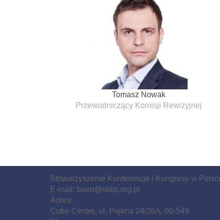
Tomasz Nowak
Przewodniczący Komisji Rewizyjnej
Stowarzyszenie Konferencje i Kongresy w Polsc
E-mail:
biuro@skkp.org.pl
Adres:
Cube Centre, ul. Piękna 24/26A, 00-549